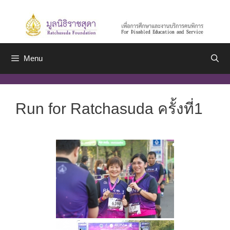
Skip
to
content
Menu
Run for Ratchasuda ครั้งที่1