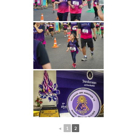
◄
1
2