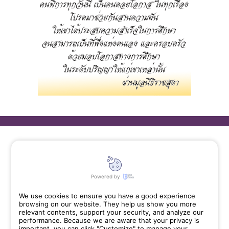
Categories
Powered by
การดำเนินงาน
We use cookies to ensure you have a good experience
ข่าวกิจกรรม
browsing on our website. They help us show you more
relevant contents, support your security, and analyze our
สื่อความรู้
performance. Because we are aware that your privacy is
important, you can click "Customize" to manage your